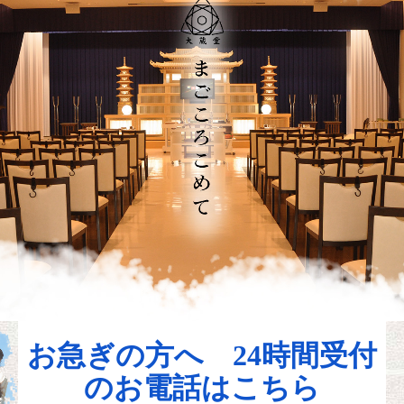
指宿市の葬儀費用・料金プラン
指宿市の直葬・火葬式プラン
指宿市の一日葬プラン
指宿市の家族葬プラン
大蔵堂 友の会
お客様の声
葬儀後に必要な手続き・法要・供養のご相談
葬儀後の手続きガイド
お急ぎの方へ
24時間受付
のお電話はこちら
鹿児島湾で海洋散骨