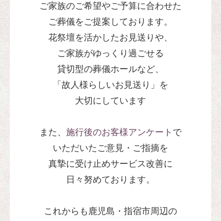
ご家族のご希望やご予算に合わせた
大蔵堂 SDGs達成への取り組み
ご葬儀を
ご提案しております。
花祭壇を活かしたお見送りや、
ご家族がゆっくり過ごせる
貸切型の葬儀ホールなど、
「故人様らしいお見送り」を
大切にしています
また、
施行後のお客様アンケート
で
いただいた
ご意見・ご指摘を
真摯に受け止め
サービス改善に
日々努めております。
これからも
鹿児島・
指宿市周辺の