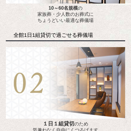
10～60名規模
の
家族葬・少人数のお葬式に
ちょうどいい最適な葬儀場
全館1日1組貸切で過ごせる葬儀場
１日１組貸切
のため
気兼ねなく自由にくつろげます