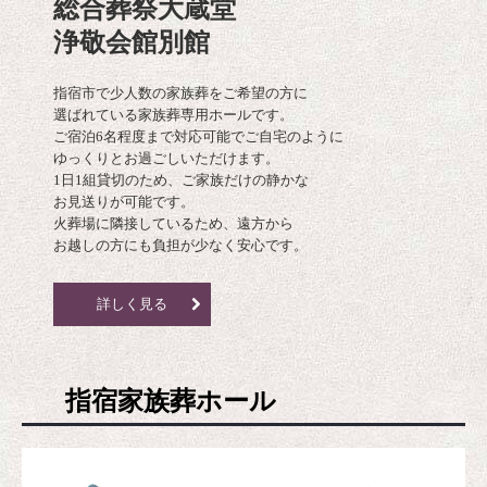
総合葬祭大蔵堂

浄敬会館別館
指宿市で少人数の家族葬をご希望の方に

選ばれている家族葬専用ホールです。

ご宿泊6名程度まで対応可能でご自宅のように

ゆっくりとお過ごしいただけます。

1日1組貸切のため、ご家族だけの静かな

お見送りが可能です。

火葬場に隣接しているため、遠方から

お越しの方にも負担が少なく安心です。
詳しく見る
指宿家族葬ホール