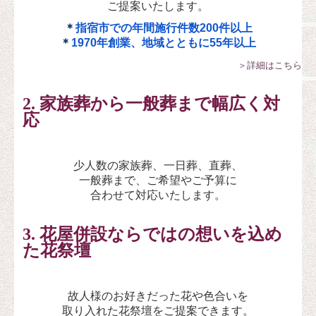
ご
提案いたします
。
＊
指宿市での年間施行件数200件以上
＊
1970年創業、地域とともに55年以上
＞詳細はこちら
2. 家族葬から一般葬まで
幅広く対
応
少人数の家族葬、一日葬、直葬、
一般葬まで、ご希望やご予算に
合わせて対応いたします。
3. 花屋併設ならではの
想いを込め
た花祭壇
故人様のお好きだった花や色合いを
取り入れた花祭壇をご提案できます。