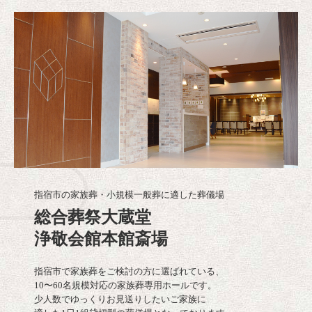
指宿市の家族葬・小規模一般葬に適した葬儀場
総合葬祭大蔵堂

浄敬会館本館斎場
指宿市で家族葬をご検討の方に選ばれている、

10〜60名規模対応の家族葬専用ホールです。

少人数でゆっくりお見送りしたいご家族に
