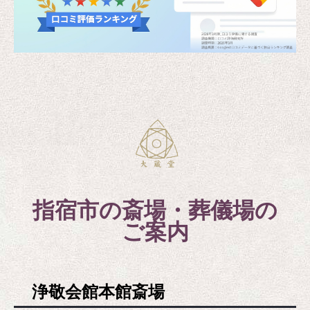
指宿市の斎場・葬儀場の
ご案内
浄敬会館本館斎場