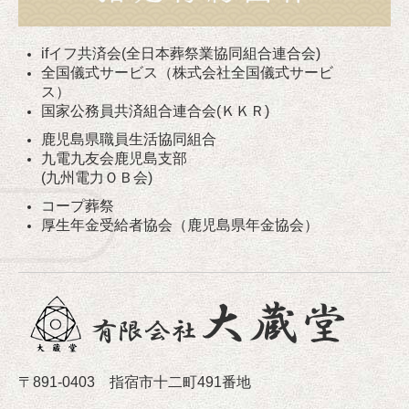
ifイフ共済会(全日本葬祭業協同組合連合会)
全国儀式サービス（株式会社全国儀式サービ
ス）
国家公務員共済組合連合会(ＫＫＲ)
鹿児島県職員生活協同組合
九電九友会鹿児島支部
(九州電力ＯＢ会)
コープ葬祭
厚生年金受給者協会（鹿児島県年金協会）
〒891-0403 指宿市十二町491番地