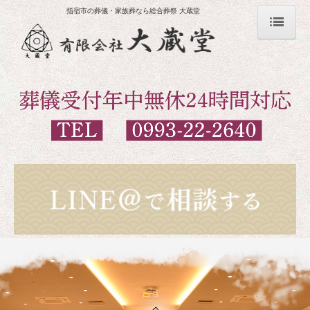
指宿市の葬儀・家族葬なら総合葬祭 大蔵堂
指宿市でご葬儀のことなら総合葬祭大蔵堂
ご逝去・お急ぎの方へ
指宿市の斎場・葬儀場一覧
浄敬会館本館斎場
セレモニーホール結斎場
セレモニーホール指宿斎場
浄敬会館別館
指宿家族葬ホール
指宿市で事前相談・斎場見学をお考えの方へ