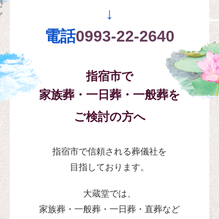
指宿市で墓じまい
↓
電話
0993-22-2640
お供え物のご案内
ご注文方法
指宿市で
会社案内・ご挨拶
家族葬・一日葬・一般葬を
【お花の店 大蔵堂】のご案内
ご検討の方へ
店舗紹介
指宿市で信頼される葬儀社を
指宿市の葬儀でよくある質問
目指しております。
葬儀関連リンク集
大蔵堂では、
過去のイベント情報
家族葬・一般葬・一日葬・直葬など